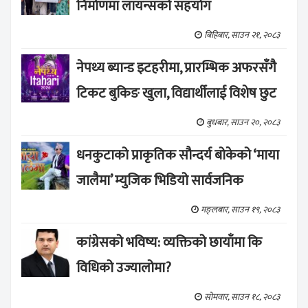
निर्माणमा लायन्सको सहयोग
बिहिबार, साउन २१, २०८३
नेपथ्य ब्यान्ड इटहरीमा, प्रारम्भिक अफरसँगै
टिकट बुकिङ खुला, विद्यार्थीलाई विशेष छुट
बुधबार, साउन २०, २०८३
धनकुटाको प्राकृतिक सौन्दर्य बोकेको ‘माया
जालैमा’ म्युजिक भिडियो सार्वजनिक
मङ्लबार, साउन १९, २०८३
कांग्रेसको भविष्य: व्यक्तिको छायाँमा कि
विधिको उज्यालोमा?
सोमवार, साउन १८, २०८३