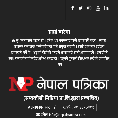
हाम्रो बारेमा
सुशासन हाम्रो चाहना हो । हरेक भ्रष्ट्र कामलाई हामी खवरदारी गर्छौ । स्वच्छ
प्रशासन र स्वतन्त्र कर्मचारीतन्त्र हाम्रो प्रमुख नारा हो । हाम्रो एक मात्र उद्धेश्य
खवरदारी गर्ने हो । भ्रष्ट्रको दोहोलो काढ्ने अभिप्रायले हामी आएका छौं । तपाईको
साथ र सहयोगको सदैव अपेक्षा राख्दछौं । भ्रष्ट्रको कुभलो होस्,अरु सवैको जय होस्
।
(सप्तकोशी मिडिया प्रा.लि.द्धारा प्रकाशित)
फोन:
अनामनगर काठमाडौं
०१-४३५७०१९
इमेल:
info@nepalpatrika.com