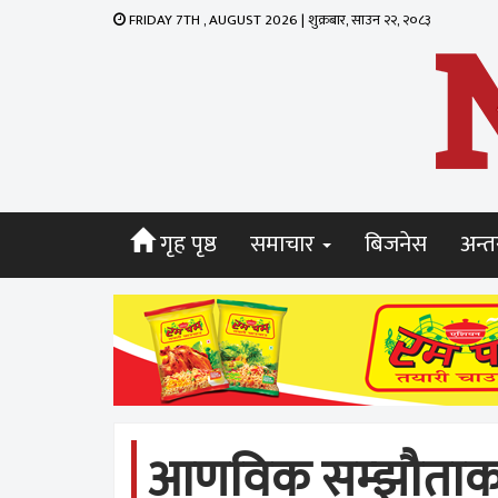
FRIDAY 7TH , AUGUST 2026 | शुक्रबार, साउन २२, २०८३
गृह पृष्ठ
समाचार
बिजनेस
अन्तर
आणविक सम्झौताका ला