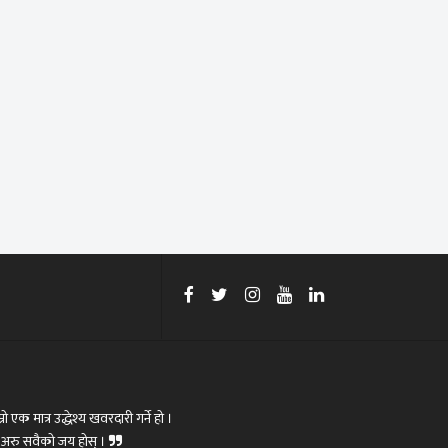
रो एक मात्र उद्धेश्य खवरदारी गर्ने हो ।
ोस्,अरु सवैको जय होस् ।