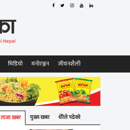
भिडियो
मनोरञ्जन
जीवनशैली
मुख्य खबर
धेरैले पढेको
ताजा खबर