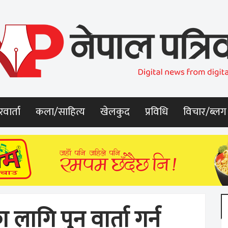
वार्ता
कला/साहित्य
खेलकुद
प्रविधि
विचार/ब्लग
गि पुन वार्ता गर्न