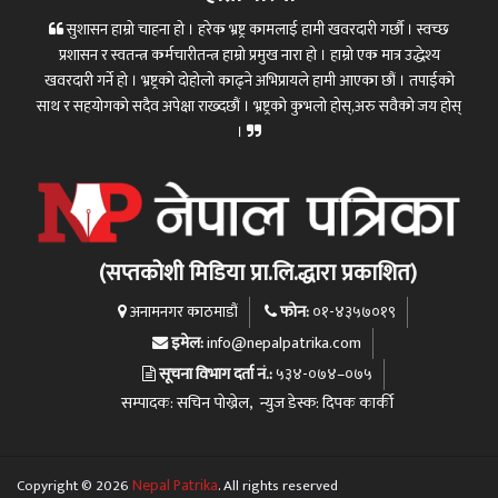
सुशासन हाम्रो चाहना हो । हरेक भ्रष्ट्र कामलाई हामी खवरदारी गर्छौ । स्वच्छ
प्रशासन र स्वतन्त्र कर्मचारीतन्त्र हाम्रो प्रमुख नारा हो । हाम्रो एक मात्र उद्धेश्य
खवरदारी गर्ने हो । भ्रष्ट्रको दोहोलो काढ्ने अभिप्रायले हामी आएका छौं । तपाईको
साथ र सहयोगको सदैव अपेक्षा राख्दछौं । भ्रष्ट्रको कुभलो होस्,अरु सवैको जय होस्
।
(सप्तकोशी मिडिया प्रा.लि.द्धारा प्रकाशित)
फोन:
अनामनगर काठमाडौं
०१-४३५७०१९
इमेल:
info@nepalpatrika.com
सूचना विभाग दर्ता नं.:
५३४-०७४–०७५
सम्पादक: सचिन पोख्रेल, न्युज डेस्क: दिपक कार्की
Copyright © 2026
Nepal Patrika
. All rights reserved