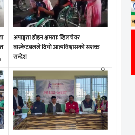
ता
अपाङ्गता होइन क्षमताः व्हिलचेयर
ृत
बास्केटबलले दियो आत्मविश्वासको सशक्त
सन्देश