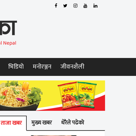
भिडियो
मनोरञ्जन
जीवनशैली
मुख्य खबर
धेरैले पढेको
ताजा खबर