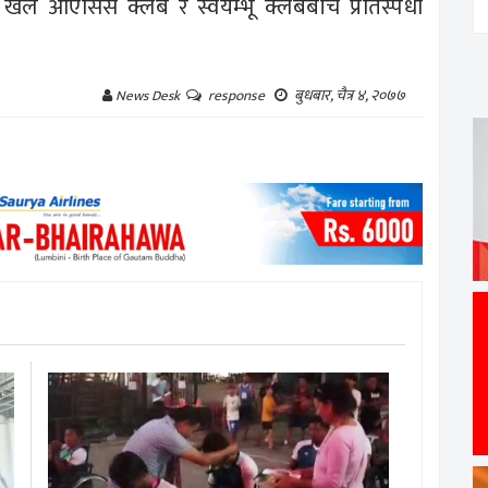
 खेल ओएसिस क्लब र स्वयम्भू क्लबबीच प्रतिस्पर्धा
बुधबार, चैत्र ४, २०७७
News Desk
response