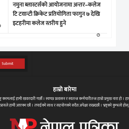
नमुना ब्लास्टर्सको आयोजनामा अन्तर–कलेज
टि टवान्टी क्रिकेट प्रतियोगिता फागुन ७ देखि
इटहरीमा कलेज स्तरीय हुने
Submit
हाम्रो बारेमा
ट्र कामलाई हामी खवरदारी गर्छौ । स्वच्छ प्रशासन र स्वतन्त्र कर्मचारीतन्त्र हाम्रो प्रमुख नारा हो । हाम्
 अभिप्रायले हामी आएका छौं । तपाईको साथ र सहयोगको सदैव अपेक्षा राख्दछौं । भ्रष्ट्रको कुभलो ह