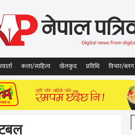
वार्ता
कला/साहित्य
खेलकुद
प्रविधि
विचार/ब्लग
ुटबल