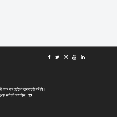
रो एक मात्र उद्धेश्य खवरदारी गर्ने हो ।
ोस्,अरु सवैको जय होस् ।