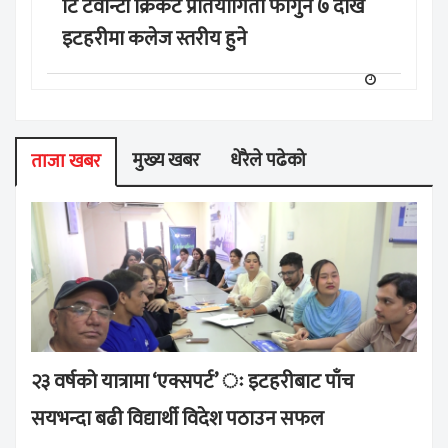
टि टवान्टी क्रिकेट प्रतियोगिता फागुन ७ देखि
इटहरीमा कलेज स्तरीय हुने
मुख्य खबर
धेरैले पढेको
ताजा खबर
२३ वर्षको यात्रामा ‘एक्सपर्ट’ ः इटहरीबाट पाँच
सयभन्दा बढी विद्यार्थी विदेश पठाउन सफल