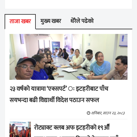
मुख्य खबर
धेरैले पढेको
ताजा खबर
२३ वर्षको यात्रामा ‘एक्सपर्ट’ ः इटहरीबाट पाँच
सयभन्दा बढी विद्यार्थी विदेश पठाउन सफल
शनिबार, साउन २३, २०८३
रोट्याक्ट क्लब अफ इटहरीको १९औँ