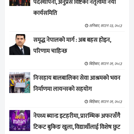
पदस्थापना, अनुप्रस विष्टको नेतृत्वमा नयाँ
कार्यसमिति
शनिबार, साउन २३, २०८३
समृद्ध नेपालको मार्ग : अब बहस होइन,
परिणाम चाहिन्छ
बिहिबार, साउन २१, २०८३
निःसहाय बालबालिका सेवा आश्रमको भवन
निर्माणमा लायन्सको सहयोग
बिहिबार, साउन २१, २०८३
नेपथ्य ब्यान्ड इटहरीमा, प्रारम्भिक अफरसँगै
टिकट बुकिङ खुला, विद्यार्थीलाई विशेष छुट