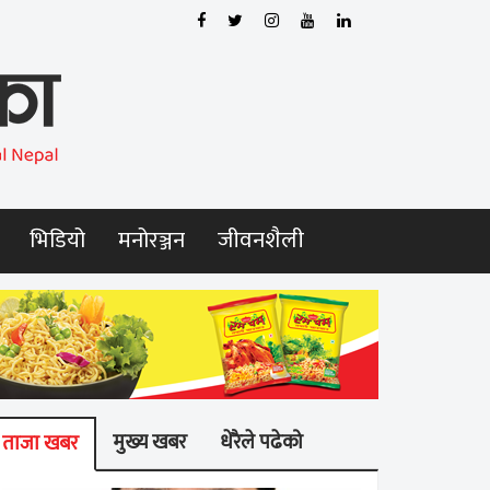
भिडियो
मनोरञ्जन
जीवनशैली
मुख्य खबर
धेरैले पढेको
ताजा खबर