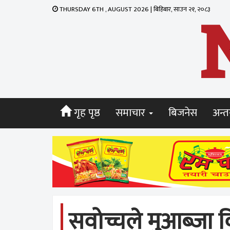
THURSDAY 6TH , AUGUST 2026 | बिहिबार, साउन २१, २०८३
गृह पृष्ठ
समाचार
बिजनेस
अन्तर
सवोच्चले मुआब्जा