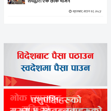
संघद्वारा एक छाक भोजन
मङ्लबार, साउन १२, २०८३