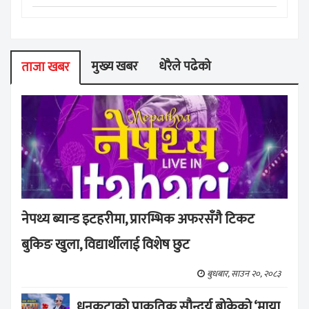
मुख्य खबर
धेरैले पढेको
ताजा खबर
नेपथ्य ब्यान्ड इटहरीमा, प्रारम्भिक अफरसँगै टिकट
बुकिङ खुला, विद्यार्थीलाई विशेष छुट
बुधबार, साउन २०, २०८३
धनकुटाको प्राकृतिक सौन्दर्य बोकेको ‘माया