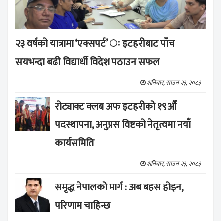
२३ वर्षको यात्रामा ‘एक्सपर्ट’ ः इटहरीबाट पाँच
सयभन्दा बढी विद्यार्थी विदेश पठाउन सफल
शनिबार, साउन २३, २०८३
रोट्याक्ट क्लब अफ इटहरीको १९औँ
पदस्थापना, अनुप्रस विष्टको नेतृत्वमा नयाँ
कार्यसमिति
शनिबार, साउन २३, २०८३
समृद्ध नेपालको मार्ग : अब बहस होइन,
परिणाम चाहिन्छ