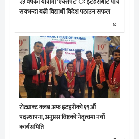
२३ वर्षको यात्रामा ‘एक्सपर्ट’ ः इटहरीबाट पाँच
सयभन्दा बढी विद्यार्थी विदेश पठाउन सफल
रोट्याक्ट क्लब अफ इटहरीको १९औँ
पदस्थापना, अनुप्रस विष्टको नेतृत्वमा नयाँ
कार्यसमिति