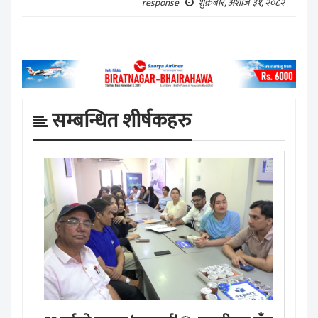
शुक्रबार, अशोज ३१, २०८२
response
सम्बन्धित शीर्षकहरु