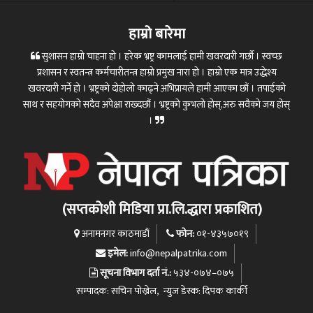
हाम्रो बारेमा
सुशासन हाम्रो चाहना हो । हरेक भ्रष्ट्र कामलाई हामी खवरदारी गर्छौ । स्वच्छ
प्रशासन र स्वतन्त्र कर्मचारीतन्त्र हाम्रो प्रमुख नारा हो । हाम्रो एक मात्र उद्धेश्य
खवरदारी गर्ने हो । भ्रष्ट्रको दोहोलो काढ्ने अभिप्रायले हामी आएका छौं । तपाईको
साथ र सहयोगको सदैव अपेक्षा राख्दछौं । भ्रष्ट्रको कुभलो होस्,अरु सवैको जय होस्
।
(सप्तकोशी मिडिया प्रा.लि.द्धारा प्रकाशित)
फोन:
अनामनगर काठमाडौं
०१-४३५७०१९
इमेल:
info@nepalpatrika.com
सूचना विभाग दर्ता नं.:
५३४-०७४–०७५
सम्पादक: सचिन पोख्रेल, न्युज डेस्क: दिपक कार्की