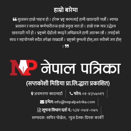
हाम्रो बारेमा
सुशासन हाम्रो चाहना हो । हरेक भ्रष्ट्र कामलाई हामी खवरदारी गर्छौ । स्वच्छ
प्रशासन र स्वतन्त्र कर्मचारीतन्त्र हाम्रो प्रमुख नारा हो । हाम्रो एक मात्र उद्धेश्य
खवरदारी गर्ने हो । भ्रष्ट्रको दोहोलो काढ्ने अभिप्रायले हामी आएका छौं । तपाईको
साथ र सहयोगको सदैव अपेक्षा राख्दछौं । भ्रष्ट्रको कुभलो होस्,अरु सवैको जय होस्
।
(सप्तकोशी मिडिया प्रा.लि.द्धारा प्रकाशित)
फोन:
अनामनगर काठमाडौं
०१-४३५७०१९
इमेल:
info@nepalpatrika.com
सूचना विभाग दर्ता नं.:
५३४-०७४–०७५
सम्पादक: सचिन पोख्रेल, न्युज डेस्क: दिपक कार्की