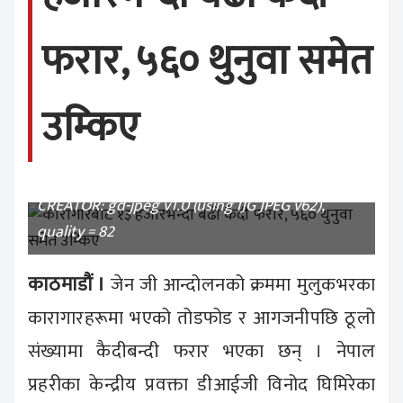
फरार, ५६० थुनुवा समेत
उम्किए
CREATOR: gd-jpeg v1.0 (using IJG JPEG v62),
quality = 82
काठमाडौं ।
जेन जी आन्दोलनको क्रममा मुलुकभरका
कारागारहरूमा भएको तोडफोड र आगजनीपछि ठूलो
संख्यामा कैदीबन्दी फरार भएका छन् । नेपाल
प्रहरीका केन्द्रीय प्रवक्ता डीआईजी विनोद घिमिरेका