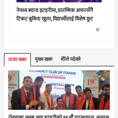
नेपथ्य ब्यान्ड इटहरीमा, प्रारम्भिक अफरसँगै
टिकट बुकिङ खुला, विद्यार्थीलाई विशेष छुट
मुख्य खबर
धेरैले पढेको
ताजा खबर
रोट्याक्ट क्लब अफ इटहरीको १९औँ पदस्थापना, अनुप्रस