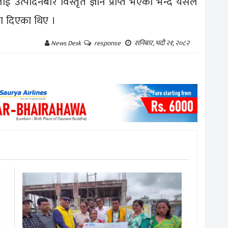
त्पादनबारे विस्तृत ज्ञान प्राप्त भएको भन्दै यसले
िया दिएका थिए ।
शनिबार, भदौ २१, २०८२
News Desk
response