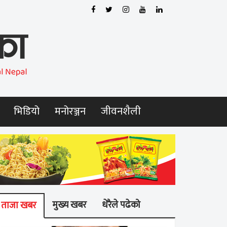
भिडियो
मनोरञ्जन
जीवनशैली
मुख्य खबर
धेरैले पढेको
ताजा खबर