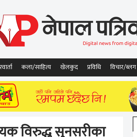
वार्ता
कला/साहित्य
खेलकुद
प्रविधि
विचार/ब्लग
्येयक विरुद्ध सुनसरीका