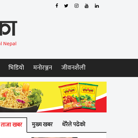
भिडियो
मनोरञ्जन
जीवनशैली
मुख्य खबर
धेरैले पढेको
ताजा खबर