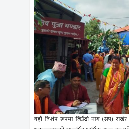
यहाँ विशेष रूपमा जिउँदो नाग (सर्प) राखेर प