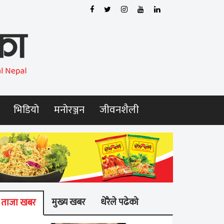
भिडियो
मनोरञ्जन
जीवनशैली
मुख्य खबर
धेरैले पढेको
ताजा खबर