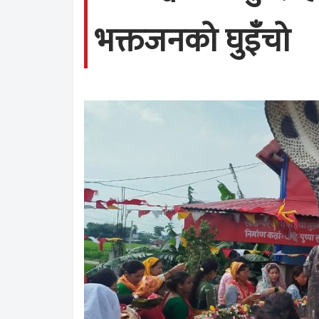
भक्तजनको घुइँचो