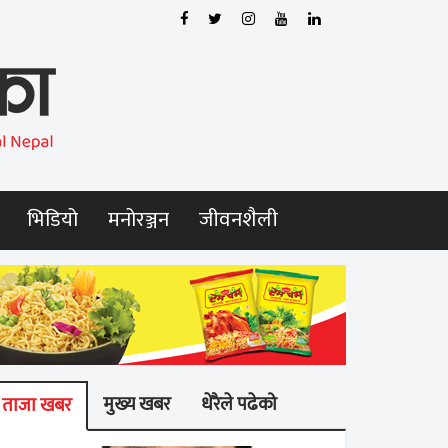
भिडियो
मनोरञ्जन
जीवनशैली
मुख्य खबर
धेरैले पढेको
ताजा खबर