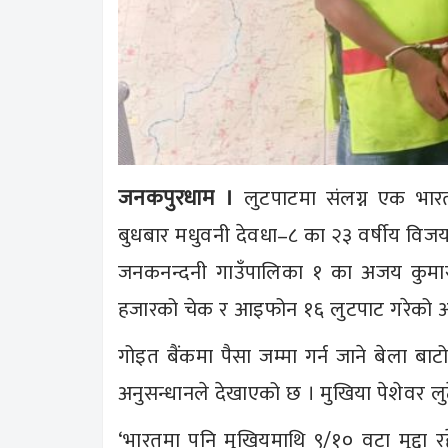
जनकपुरधाम ।
लुटपाटमा संलग्न एक भारत
बुधबार मधुवनी देवधा–८ का २३ वर्षीय विजय 
जनकनन्दनी गाउँपालिका १ का अजय कुम
हजारको चेक र आइफोन १६ लुटपाट गरेको 
गोइत बैंकमा पैसा जम्मा गर्न जाने बेला बाट
अनुसन्धानले देखाएको छ । मुखिया पेशेवर लु
‘भारतमा पनि मुखियमाथि ९/१० वटा मुद्दा र