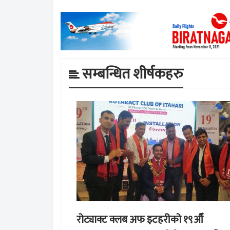
सम्बन्धित शीर्षकहरु
रोट्याक्ट क्लब अफ इटहरीको १९औँ