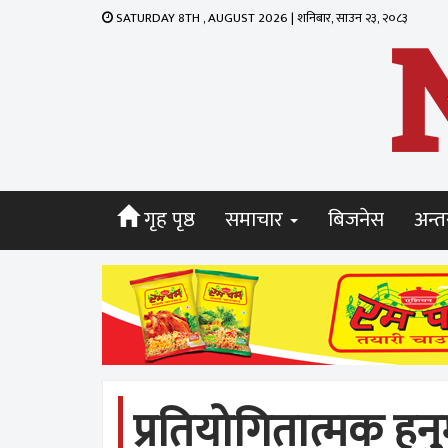
SATURDAY 8TH , AUGUST 2026 | शनिबार, साउन २३, २०८३
गृह पृष्ठ
समाचार
बिजनेस
अन्तर
प्रतियोगितात्मक ह