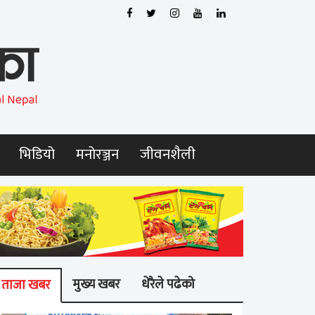
भिडियो
मनोरञ्जन
जीवनशैली
मुख्य खबर
धेरैले पढेको
ताजा खबर