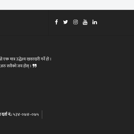
रो एक मात्र उद्धेश्य खवरदारी गर्ने हो ।
ोस्,अरु सवैको जय होस् ।
र्ता नं.:
५३४-०७४–०७५