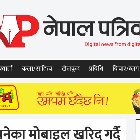
वार्ता
कला/साहित्य
खेलकुद
प्रविधि
विचार/ब्लग
नेका मोबाइल खरिद गर्दै