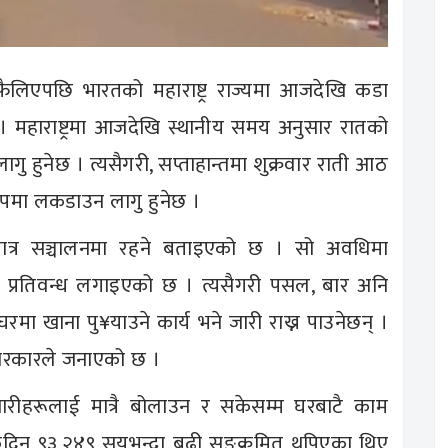
ैलिएपछि भारतको महाराष्ट्र राज्यमा आजदेखि कडा
छ । महाराष्ट्रमा आजदेखि स्थानीय समय अनुसार रातको
गु हुनेछ । त्यसैगरी, सप्ताहान्तमा शुक्रवार राती आठ
रूपमा लकडाउन लागु हुनेछ ।
त्र सञ्चालनमा रहने बताइएको छ । सो अवधिमा
 प्रतिवन्ध लगाइएको छ । त्यसैगरी पसल, बार अनि
र–घरमा खाना पु¥याउने कार्य भने जारी राख्न पाउनेछन् ।
े सरकारले जनाएको छ ।
ारीहरूलाई मात्रै बोलाउन र सकेसम्म घरबाटै काम
िन ९३,२४९ सयभन्दा बढी सङ्क्रमित थपिएका थिए