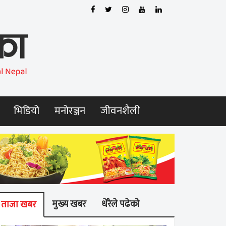
भिडियो
मनोरञ्जन
जीवनशैली
मुख्य खबर
धेरैले पढेको
ताजा खबर