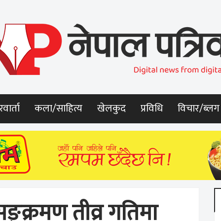
वार्ता
कला/साहित्य
खेलकुद
प्रविधि
विचार/ब्लग
्क्रमण तीव्र गतिमा