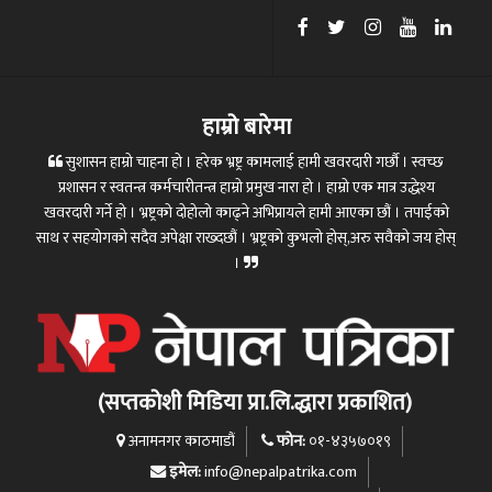
हाम्रो बारेमा
सुशासन हाम्रो चाहना हो । हरेक भ्रष्ट्र कामलाई हामी खवरदारी गर्छौ । स्वच्छ
प्रशासन र स्वतन्त्र कर्मचारीतन्त्र हाम्रो प्रमुख नारा हो । हाम्रो एक मात्र उद्धेश्य
खवरदारी गर्ने हो । भ्रष्ट्रको दोहोलो काढ्ने अभिप्रायले हामी आएका छौं । तपाईको
साथ र सहयोगको सदैव अपेक्षा राख्दछौं । भ्रष्ट्रको कुभलो होस्,अरु सवैको जय होस्
।
(सप्तकोशी मिडिया प्रा.लि.द्धारा प्रकाशित)
फोन:
अनामनगर काठमाडौं
०१-४३५७०१९
इमेल:
info@nepalpatrika.com