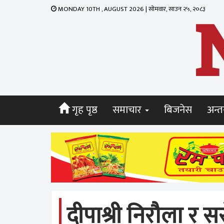
MONDAY 10TH , AUGUST 2026 | सोमवार, साउन २५, २०८३
गृह पृष्ठ
समाचार
बिजनेस
अन्तर
दीपाश्री निरौला 