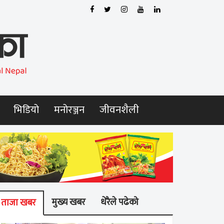
भिडियो
मनोरञ्जन
जीवनशैली
मुख्य खबर
धेरैले पढेको
ताजा खबर