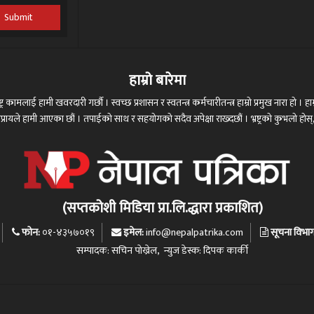
Submit
हाम्रो बारेमा
ट्र कामलाई हामी खवरदारी गर्छौ । स्वच्छ प्रशासन र स्वतन्त्र कर्मचारीतन्त्र हाम्रो प्रमुख नारा हो । हाम्
 अभिप्रायले हामी आएका छौं । तपाईको साथ र सहयोगको सदैव अपेक्षा राख्दछौं । भ्रष्ट्रको कुभलो ह
(सप्तकोशी मिडिया प्रा.लि.द्धारा प्रकाशित)
फोन:
इमेल:
सूचना विभाग द
०१-४३५७०१९
info@nepalpatrika.com
सम्पादक: सचिन पोख्रेल, न्युज डेस्क: दिपक कार्की