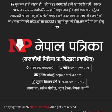
सुशासन हाम्रो चाहना हो । हरेक भ्रष्ट्र कामलाई हामी खवरदारी गर्छौ । स्वच्छ
प्रशासन र स्वतन्त्र कर्मचारीतन्त्र हाम्रो प्रमुख नारा हो । हाम्रो एक मात्र उद्धेश्य
खवरदारी गर्ने हो । भ्रष्ट्रको दोहोलो काढ्ने अभिप्रायले हामी आएका छौं । तपाईको
साथ र सहयोगको सदैव अपेक्षा राख्दछौं । भ्रष्ट्रको कुभलो होस्,अरु सवैको जय होस्
।
(सप्तकोशी मिडिया प्रा.लि.द्धारा प्रकाशित)
फोन:
अनामनगर काठमाडौं
०१-४३५७०१९
इमेल:
info@nepalpatrika.com
सूचना विभाग दर्ता नं.:
५३४-०७४–०७५
सम्पादक: सचिन पोख्रेल, न्युज डेस्क: दिपक कार्की
Copyright © 2026
Nepal Patrika
. All rights reserved