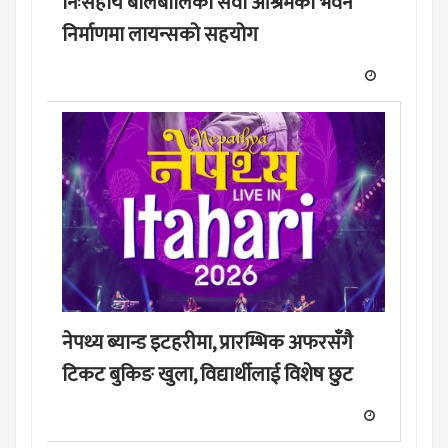
निःसहाय बालबालिका सेवा आश्रमको भवन
निर्माणमा लायन्सको सहयोग
नेपथ्य ब्यान्ड इटहरीमा, प्रारम्भिक अफरसँगै
टिकट बुकिङ खुला, विद्यार्थीलाई विशेष छुट