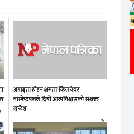
ता
अपाङ्गता होइन क्षमताः व्हिलचेयर
ृत
बास्केटबलले दियो आत्मविश्वासको सशक्त
सन्देश