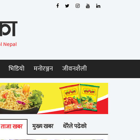
भिडियो
मनोरञ्जन
जीवनशैली
मुख्य खबर
धेरैले पढेको
ताजा खबर