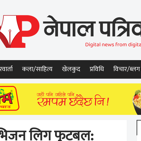
वार्ता
कला/साहित्य
खेलकुद
प्रविधि
विचार/ब्लग
िभिजन लिग फुटबल: