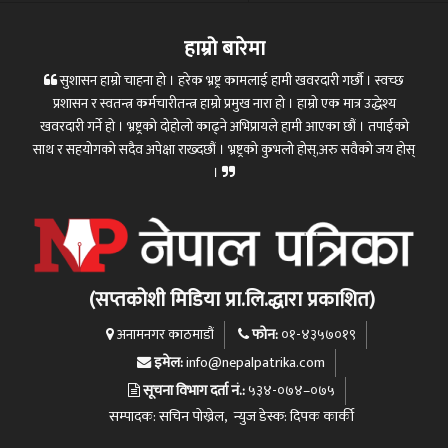
हाम्रो बारेमा
सुशासन हाम्रो चाहना हो । हरेक भ्रष्ट्र कामलाई हामी खवरदारी गर्छौ । स्वच्छ
प्रशासन र स्वतन्त्र कर्मचारीतन्त्र हाम्रो प्रमुख नारा हो । हाम्रो एक मात्र उद्धेश्य
खवरदारी गर्ने हो । भ्रष्ट्रको दोहोलो काढ्ने अभिप्रायले हामी आएका छौं । तपाईको
साथ र सहयोगको सदैव अपेक्षा राख्दछौं । भ्रष्ट्रको कुभलो होस्,अरु सवैको जय होस्
।
(सप्तकोशी मिडिया प्रा.लि.द्धारा प्रकाशित)
फोन:
अनामनगर काठमाडौं
०१-४३५७०१९
इमेल:
info@nepalpatrika.com
सूचना विभाग दर्ता नं.:
५३४-०७४–०७५
सम्पादक: सचिन पोख्रेल, न्युज डेस्क: दिपक कार्की