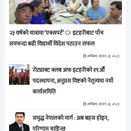
२३ वर्षको यात्रामा ‘एक्सपर्ट’ ः इटहरीबाट पाँच
सयभन्दा बढी विद्यार्थी विदेश पठाउन सफल
शनिबार, साउन २३, २०८३
रोट्याक्ट क्लब अफ इटहरीको १९औँ
पदस्थापना, अनुप्रस विष्टको नेतृत्वमा नयाँ
कार्यसमिति
शनिबार, साउन २३, २०८३
समृद्ध नेपालको मार्ग : अब बहस होइन,
परिणाम चाहिन्छ