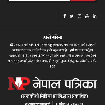
हाम्रो बारेमा
सुशासन हाम्रो चाहना हो । हरेक भ्रष्ट्र कामलाई हामी खवरदारी गर्छौ । स्वच्छ
प्रशासन र स्वतन्त्र कर्मचारीतन्त्र हाम्रो प्रमुख नारा हो । हाम्रो एक मात्र उद्धेश्य
खवरदारी गर्ने हो । भ्रष्ट्रको दोहोलो काढ्ने अभिप्रायले हामी आएका छौं । तपाईको
साथ र सहयोगको सदैव अपेक्षा राख्दछौं । भ्रष्ट्रको कुभलो होस्,अरु सवैको जय होस्
।
(सप्तकोशी मिडिया प्रा.लि.द्धारा प्रकाशित)
फोन:
अनामनगर काठमाडौं
०१-४३५७०१९