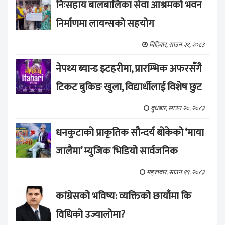
निःसहाय बालबालिका सेवा आश्रमको भवन
निर्माणमा लायन्सको सहयोग
बिहिबार, साउन २१, २०८३
नेपथ्य ब्यान्ड इटहरीमा, प्रारम्भिक अफरसँगै
टिकट बुकिङ खुला, विद्यार्थीलाई विशेष छुट
बुधबार, साउन २०, २०८३
धनकुटाको प्राकृतिक सौन्दर्य बोकेको ‘माया
जालैमा’ म्युजिक भिडियो सार्वजनिक
मङ्लबार, साउन १९, २०८३
कांग्रेसको भविष्य: व्यक्तिको छायाँमा कि
विधिको उज्यालोमा?