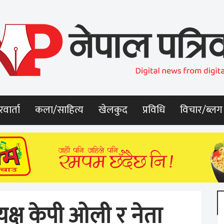
वार्ता
कला/साहित्य
खेलकुद
प्रविधि
विचार/ब्लग
क्ष केपी ओली र नेता