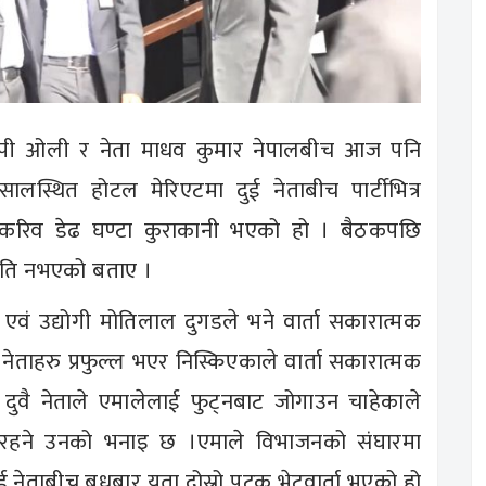
्ष केपी ओली र नेता माधव कुमार नेपालबीच आज पनि
ालस्थित होटल मेरिएटमा दुई नेताबीच पार्टीभित्र
र करिव डेढ घण्टा कुराकानी भएको हो । बैठकपछि
प्रगति नभएको बताए ।
र एवं उद्योगी मोतिलाल दुगडले भने वार्ता सकारात्मक
 नेताहरु प्रफुल्ल भएर निस्किएकाले वार्ता सकारात्मक
दुवै नेताले एमालेलाई फुट्नबाट जोगाउन चाहेकाले
ा चलिरहने उनको भनाइ छ ।एमाले विभाजनको संघारमा
दुई नेताबीच बुधबार यता दोस्रो पटक भेटवार्ता भएको हो