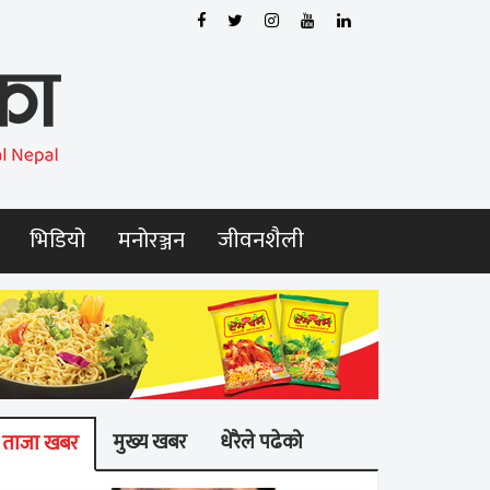
भिडियो
मनोरञ्जन
जीवनशैली
मुख्य खबर
धेरैले पढेको
ताजा खबर