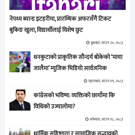
नेपथ्य ब्यान्ड इटहरीमा, प्रारम्भिक अफरसँगै टिकट
बुकिङ खुला, विद्यार्थीलाई विशेष छुट
बुधबार, साउन २०, २०८३
धनकुटाको प्राकृतिक सौन्दर्य बोकेको ‘माया
जालैमा’ म्युजिक भिडियो सार्वजनिक
मङ्लबार, साउन १९, २०८३
कांग्रेसको भविष्य: व्यक्तिको छायाँमा कि
विधिको उज्यालोमा?
सोमवार, साउन १८, २०८३
धार्मिक सहिष्णुता र सामाजिक सद्भावको