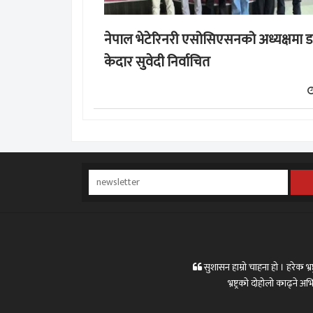
नेपाल भेटेरिनरी एसोसिएसनको अध्यक्षमा ड
केदार सुवेदी निर्वाचित
सुशासन हाम्रो चाहना हो । हरेक भ्रष्
भ्रष्ट्रको दोहोलो काढ्ने