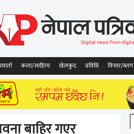
वार्ता
कला/साहित्य
खेलकुद
प्रविधि
विचार/ब्लग
भावना बाहिर गएर