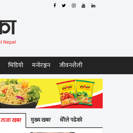
भिडियो
मनोरञ्जन
जीवनशैली
मुख्य खबर
धेरैले पढेको
ताजा खबर