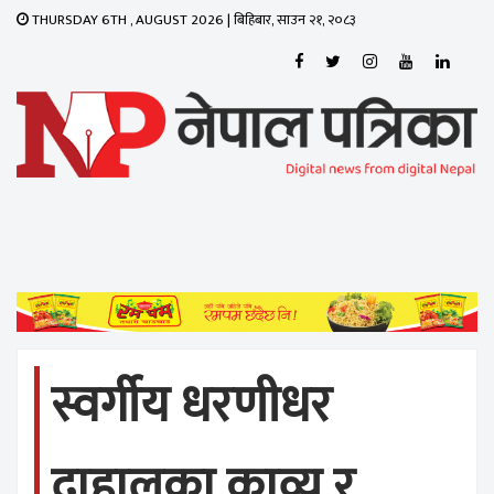
THURSDAY 6TH , AUGUST 2026 | बिहिबार, साउन २१, २०८३
Toggle
navigati
स्वर्गीय धरणीधर
दाहालका काव्य र