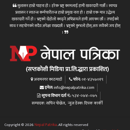
सुशासन हाम्रो चाहना हो । हरेक भ्रष्ट्र कामलाई हामी खवरदारी गर्छौ । स्वच्छ
प्रशासन र स्वतन्त्र कर्मचारीतन्त्र हाम्रो प्रमुख नारा हो । हाम्रो एक मात्र उद्धेश्य
खवरदारी गर्ने हो । भ्रष्ट्रको दोहोलो काढ्ने अभिप्रायले हामी आएका छौं । तपाईको
साथ र सहयोगको सदैव अपेक्षा राख्दछौं । भ्रष्ट्रको कुभलो होस्,अरु सवैको जय होस्
।
(सप्तकोशी मिडिया प्रा.लि.द्धारा प्रकाशित)
फोन:
अनामनगर काठमाडौं
०१-४३५७०१९
इमेल:
info@nepalpatrika.com
सूचना विभाग दर्ता नं.:
५३४-०७४–०७५
सम्पादक: सचिन पोख्रेल, न्युज डेस्क: दिपक कार्की
Copyright © 2026
Nepal Patrika
. All rights reserved