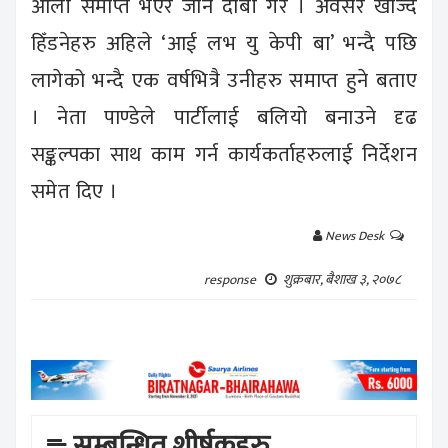
ओली समाप्त भएर जाने दाबी गरे । अवसर खोज्दै
हिँडनेहरु अहिले ‘आई लभ यु केपी बा’ भन्दै पछि
लागेको भन्दै एक वर्षभित्रै उनीहरु समाप्त हुने बताए
। नेता पाण्डेले पार्टीलाई बलियो बनाउने दृढ
सङ्कल्पका साथ काम गर्न कार्यकर्ताहरुलाई निर्देशन
समेत दिए ।
News Desk
शुक्रबार, बैशाख ३, २०७८
response
सम्बन्धित शीर्षकहरु