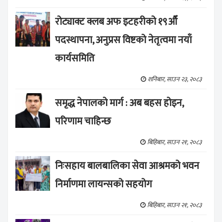
रोट्याक्ट क्लब अफ इटहरीको १९औँ
पदस्थापना, अनुप्रस विष्टको नेतृत्वमा नयाँ
कार्यसमिति
शनिबार, साउन २३, २०८३
समृद्ध नेपालको मार्ग : अब बहस होइन,
परिणाम चाहिन्छ
बिहिबार, साउन २१, २०८३
निःसहाय बालबालिका सेवा आश्रमको भवन
निर्माणमा लायन्सको सहयोग
बिहिबार, साउन २१, २०८३