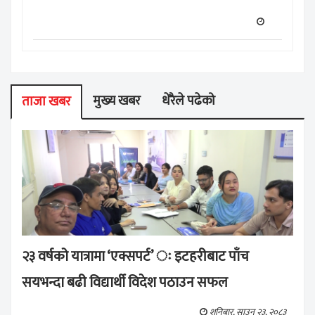
मुख्य खबर
धेरैले पढेको
ताजा खबर
२३ वर्षको यात्रामा ‘एक्सपर्ट’ ः इटहरीबाट पाँच
सयभन्दा बढी विद्यार्थी विदेश पठाउन सफल
शनिबार, साउन २३, २०८३