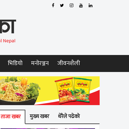
भिडियो
मनोरञ्जन
जीवनशैली
मुख्य खबर
धेरैले पढेको
ताजा खबर