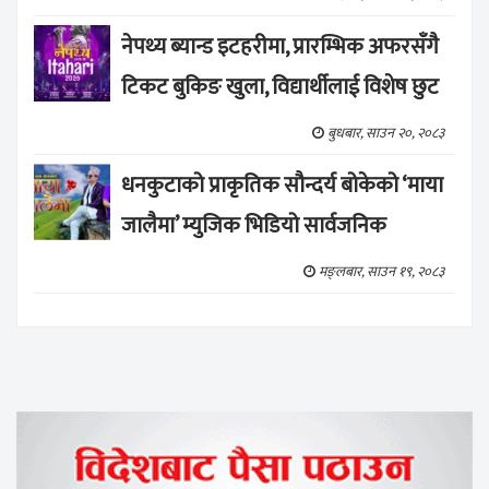
नेपथ्य ब्यान्ड इटहरीमा, प्रारम्भिक अफरसँगै
टिकट बुकिङ खुला, विद्यार्थीलाई विशेष छुट
बुधबार, साउन २०, २०८३
धनकुटाको प्राकृतिक सौन्दर्य बोकेको ‘माया
जालैमा’ म्युजिक भिडियो सार्वजनिक
मङ्लबार, साउन १९, २०८३