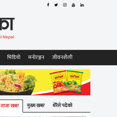
भिडियो
मनोरञ्जन
जीवनशैली
मुख्य खबर
धेरैले पढेको
ताजा खबर