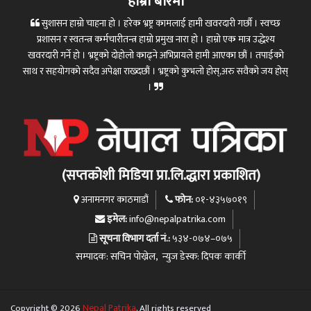
हाम्रो बारेमा
सुशासन हाम्रो चाहना हो । हरेक भ्रष्ट्र कामलाई हामी खवरदारी गर्छौ । स्वच्छ
प्रशासन र स्वतन्त्र कर्मचारीतन्त्र हाम्रो प्रमुख नारा हो । हाम्रो एक मात्र उद्धेश्य
खवरदारी गर्ने हो । भ्रष्ट्रको दोहोलो काढ्ने अभिप्रायले हामी आएका छौं । तपाईको
साथ र सहयोगको सदैव अपेक्षा राख्दछौं । भ्रष्ट्रको कुभलो होस्,अरु सवैको जय होस्
।
(सप्तकोशी मिडिया प्रा.लि.द्धारा प्रकाशित)
फोन:
अनामनगर काठमाडौं
०१-४३५७०१९
इमेल:
info@nepalpatrika.com
सूचना विभाग दर्ता नं.:
५३४-०७४–०७५
सम्पादक: सचिन पोख्रेल, न्युज डेस्क: दिपक कार्की
Copyright © 2026
Nepal Patrika
. All rights reserved