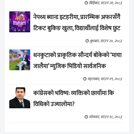
बिहिबार, साउन २१, २०८३
नेपथ्य ब्यान्ड इटहरीमा, प्रारम्भिक अफरसँगै
टिकट बुकिङ खुला, विद्यार्थीलाई विशेष छुट
बुधबार, साउन २०, २०८३
धनकुटाको प्राकृतिक सौन्दर्य बोकेको ‘माया
जालैमा’ म्युजिक भिडियो सार्वजनिक
मङ्लबार, साउन १९, २०८३
कांग्रेसको भविष्य: व्यक्तिको छायाँमा कि
विधिको उज्यालोमा?
सोमवार, साउन १८, २०८३