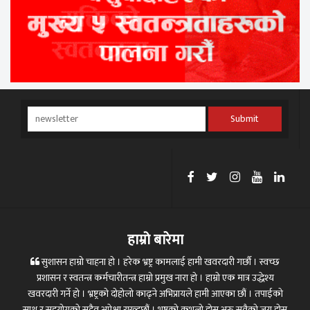
Submit
हाम्रो बारेमा
सुशासन हाम्रो चाहना हो । हरेक भ्रष्ट्र कामलाई हामी खवरदारी गर्छौ । स्वच्छ
प्रशासन र स्वतन्त्र कर्मचारीतन्त्र हाम्रो प्रमुख नारा हो । हाम्रो एक मात्र उद्धेश्य
खवरदारी गर्ने हो । भ्रष्ट्रको दोहोलो काढ्ने अभिप्रायले हामी आएका छौं । तपाईको
साथ र सहयोगको सदैव अपेक्षा राख्दछौं । भ्रष्ट्रको कुभलो होस्,अरु सवैको जय होस्