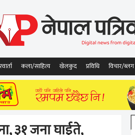
वार्ता
कला/साहित्य
खेलकुद
प्रविधि
विचार/ब्लग
टना, ३१ जना घाईते,