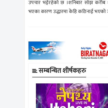
उपचार भईरहेको छ ।शनिबार साँझ करीब ६ ब
भएका कारण उद्धारमा केहि कठिनाई भएको
सम्बन्धित शीर्षकहरु