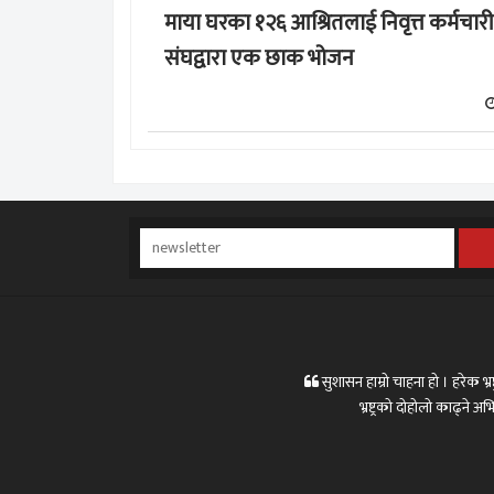
माया घरका १२६ आश्रितलाई निवृत्त कर्मचारी
संघद्वारा एक छाक भोजन
सुशासन हाम्रो चाहना हो । हरेक भ्रष्
भ्रष्ट्रको दोहोलो काढ्ने