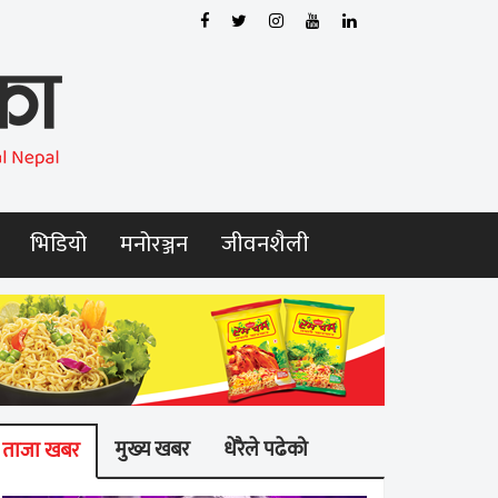
भिडियो
मनोरञ्जन
जीवनशैली
मुख्य खबर
धेरैले पढेको
ताजा खबर